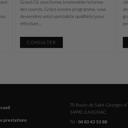
rand
Grand Cil, vous forme à remodeler la forme
ci
des sourcils. Grâce à notre programme, vous
de
ous
deviendrez un(e) spécialiste qualifié(e) pour
gr
effectuer…
pe
CONSULTER
70 Route de Saint-Georges-d
cueil
34990 JUVIGNAC
s prestations
Tél :
04 83 43 53 88