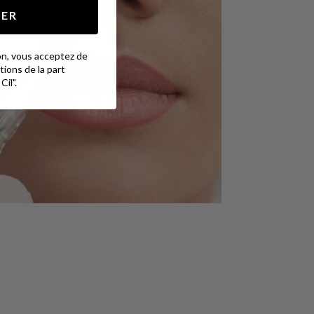
NER
on, vous acceptez de
ions de la part
Cil".